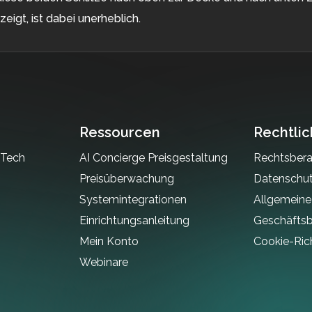
igt, ist dabei unerheblich.
Ressourcen
Rechtli
 Tech
AI Concierge Preisgestaltung
Rechtsber
Preisüberwachung
Datenschut
Systemintegrationen
Allgemeine
Einrichtungsanleitung
Geschäfts
Mein Konto
Cookie-Rich
Webinare