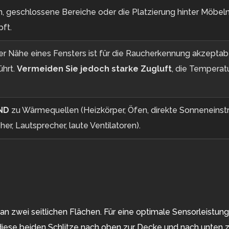
, geschlossene Bereiche oder die Platzierung hinter Möbeln
ft.
der Nähe eines Fensters ist für die Raucherkennung akzeptabe
ührt.
Vermeiden Sie jedoch starke Zugluft
, die Temperat
ND
zu Wärmequellen (Heizkörper, Öfen, direkte Sonneneinst
er, Lautsprecher, laute Ventilatoren).
an zwei seitlichen Flächen. Für eine optimale Sensorleistu
 diese beiden Schlitze nach oben zur Decke und nach unten