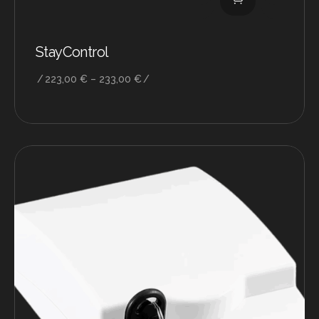
StayControl
Preisspanne:
223,00
€
–
233,00
€
223,00 €
bis
233,00 €