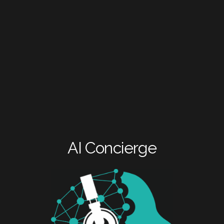
A
I
C
o
n
c
i
e
r
g
e