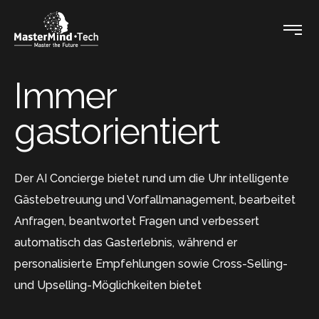
I
m
m
e
r
g
a
s
t
o
r
i
e
n
t
i
e
r
t
Der AI Concierge bietet rund um die Uhr intelligente
Gästebetreuung und Vorfallmanagement, bearbeitet
Anfragen, beantwortet Fragen und verbessert
automatisch das Gasterlebnis, während er
personalisierte Empfehlungen sowie Cross-Selling-
und Upselling-Möglichkeiten bietet