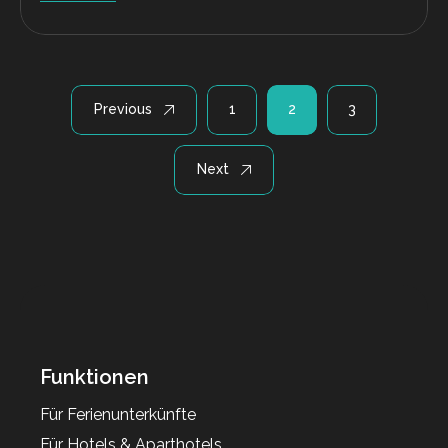
Seitennummerierung
Previous
1
2
3
der
Beiträge
Next
Funktionen
Für Ferienunterkünfte
Für Hotels & Aparthotels